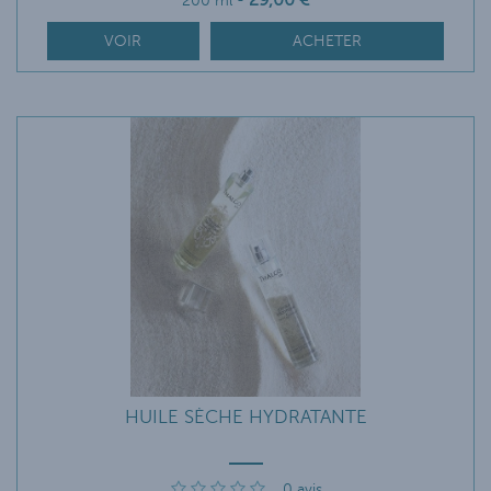
29
,00
€
200 ml
-
VOIR
ACHETER
HUILE SÈCHE HYDRATANTE
0
avis