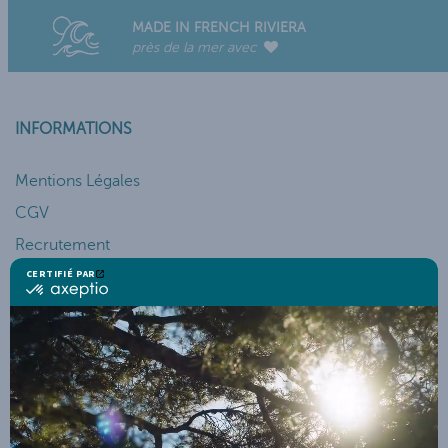
MADE IN FRENCH RIVIERA
près de la mer avec
INFORMATIONS
Mentions Légales
CGV
Recrutement
Actualités
SERVICES ET AIDES
Mon Compte
Suivi de Commande
Service Client