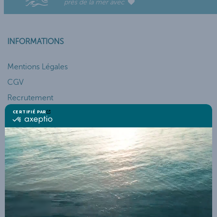
près de la mer avec
INFORMATIONS
Mentions Légales
CGV
Recrutement
Actualités
SERVICES ET AIDES
Mon Compte
Suivi de Commande
Service Client
Programme de Fidélité