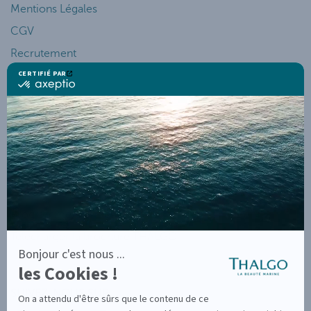
Mentions Légales
CGV
Recrutement
Actualités
SERVICES ET AIDES
Mon Compte
Suivi de Commande
Service Client
Programme de Fidélité
Télécharger la brochure THALGO
SUIVEZ-NOUS SUR