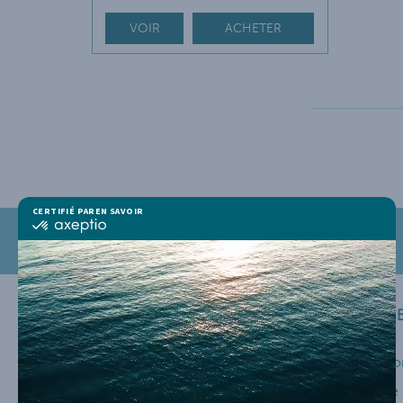
VOIR
ACHETER
LIVRAISON 48H OFFERTE
dès 30 € d'achat
INFORMATIONS
SERVICE
Mentions Légales
Mon Co
CGV
Suivi d