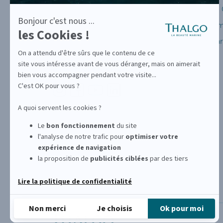
Recrutement
Service 
Actualités
Program
Télécha
SUIVEZ-NOUS SUR