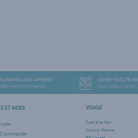
ECHANTILLONS OFFERTS
VOTRE FIDÉLITÉ R
dans votre commande
pour chaque achat
VISAGE
S ET AIDES
Éveil à la Mer
mpte
Source Marine
e Commande
BB Cream