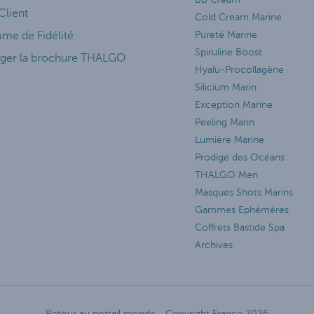
Client
Cold Cream Marine
me de Fidélité
Pureté Marine
Spiruline Boost
rger la brochure THALGO
Hyalu-Procollagène
Silicium Marin
Exception Marine
Peeling Marin
Lumière Marine
Prodige des Océans
THALGO Men
Masques Shots Marins
Gammes Ephémères
Coffrets Bastide Spa
Archives
Retour au portail monde
Copyright France 2026