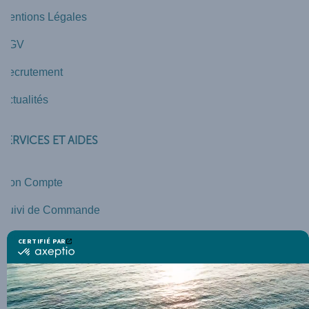
Mentions Légales
CGV
Recrutement
Actualités
SERVICES ET AIDES
Mon Compte
Suivi de Commande
Service Client
Programme de Fidélité
Télécharger la brochure THALGO