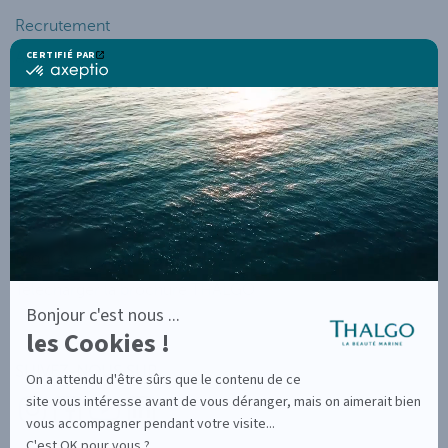
Recrutement
Actualités
SERVICES ET AIDES
Mon Compte
Suivi de Commande
Service Client
Programme de Fidélité
Télécharger la brochure THALGO
SUIVEZ-NOUS SUR