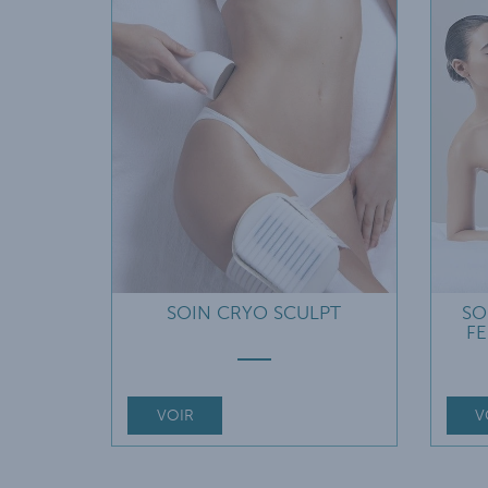
SOIN CRYO SCULPT
SO
F
VOIR
V