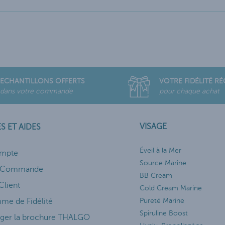
ECHANTILLONS OFFERTS
VOTRE FIDÉLITÉ R
dans votre commande
pour chaque achat
VISAGE
S ET AIDES
Éveil à la Mer
mpte
Source Marine
e Commande
BB Cream
Client
Cold Cream Marine
me de Fidélité
Pureté Marine
Spiruline Boost
rger la brochure THALGO