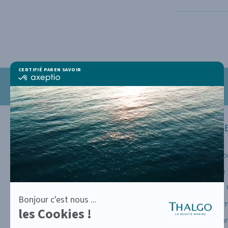
LIVRAISON 48H OFFERTE
dès 30 € d'achat
INFORMATIONS
SERVICE
Mentions Légales
Mon Co
CGV
Suivi d
Recrutement
Service 
Actualités
Program
Télécha