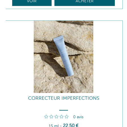
VOIR
ACHETER
CORRECTEUR IMPERFECTIONS
0
avis
22
,50
€
15 ml
-