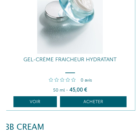
GEL-CRÈME FRAICHEUR HYDRATANT
0
avis
45
,00
€
50 ml
-
VOIR
ACHETER
BB CREAM