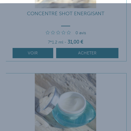
CONCENTRÉ SHOT ENERGISANT
0
avis
31
,00
€
7*1.2 ml
-
VOIR
ACHETER