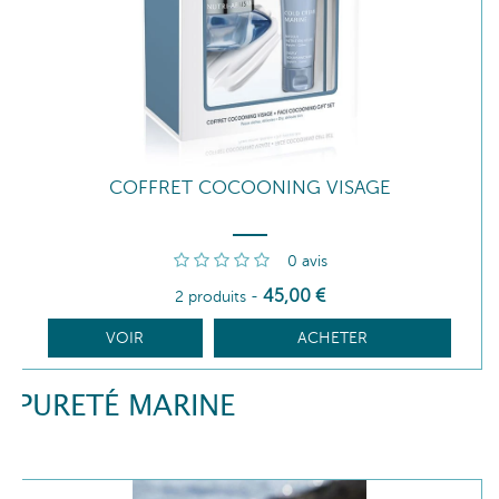
COFFRET COCOONING VISAGE
0
avis
45
,00
€
2 produits
-
VOIR
ACHETER
PURETÉ MARINE