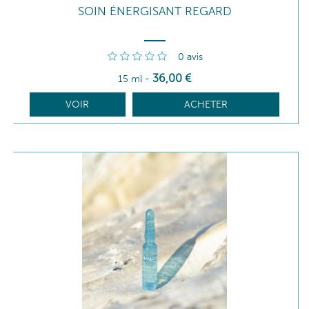
SOIN ÉNERGISANT REGARD
0
avis
36
,00
€
15 ml
-
VOIR
ACHETER