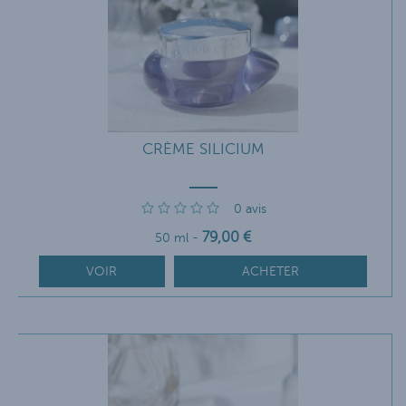
CRÈME SILICIUM
0
avis
79
,00
€
50 ml
-
VOIR
ACHETER