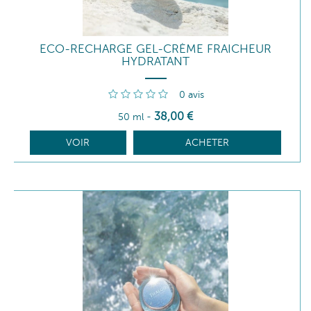
ECO-RECHARGE GEL-CRÈME FRAICHEUR
HYDRATANT
0
avis
38
,00
€
50 ml
-
VOIR
ACHETER