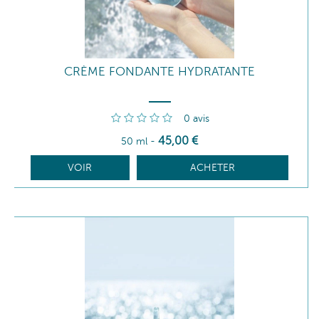
CRÈME FONDANTE HYDRATANTE
0
avis
45
,00
€
50 ml
-
VOIR
ACHETER