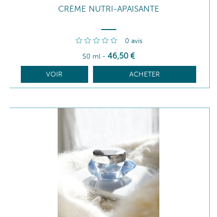
CRÈME NUTRI-APAISANTE
0
avis
46
,50
€
50 ml
-
VOIR
ACHETER