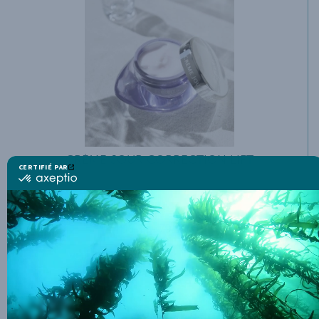
CRÈME JOUR CORRECTION LIFT
0
avis
79
,00
€
50 ml
-
VOIR
ACHETER