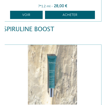
28
,00
€
7*1.2 ml
-
VOIR
ACHETER
SPIRULINE BOOST