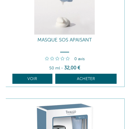
MASQUE SOS APAISANT
0
avis
32
,00
€
50 ml
-
VOIR
ACHETER