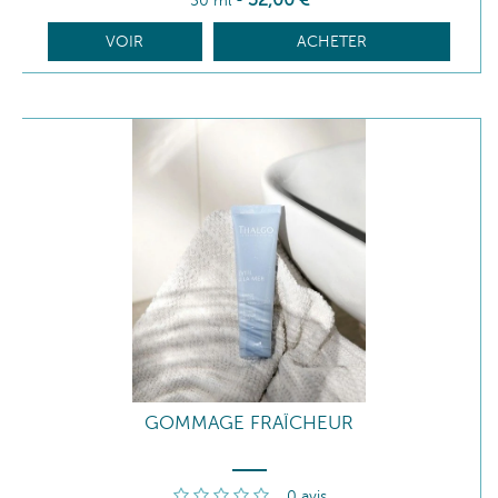
32
,00
€
50 ml
-
VOIR
ACHETER
GOMMAGE FRAÎCHEUR
0
avis