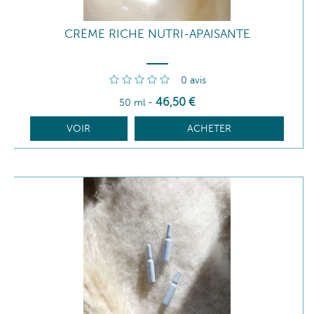
CRÈME RICHE NUTRI-APAISANTE
0
avis
46
,50
€
50 ml
-
VOIR
ACHETER