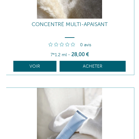
CONCENTRÉ MULTI-APAISANT
0
avis
28
,00
€
7*1.2 ml
-
VOIR
ACHETER