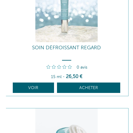
SOIN DÉFROISSANT REGARD
0
avis
26
,50
€
15 ml
-
VOIR
ACHETER